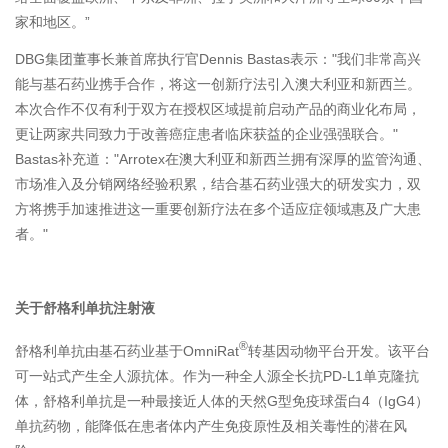
家和地区。”
DBG集团董事长兼首席执行官Dennis Bastas表示："我们非常高兴
能与基石药业携手合作，将这一创新疗法引入澳大利亚和新西兰。
本次合作不仅有利于双方在授权区域提前启动产品的商业化布局，
更让两家共同致力于改善癌症患者临床获益的企业强强联合。"
Bastas补充道："Arrotex在澳大利亚和新西兰拥有深厚的监管沟通、
市场准入及分销网络经验积累，结合基石药业强大的研发实力，双
方将携手加速推进这一重要创新疗法在多个适应症领域惠及广大患
者。"
关于舒格利单抗注射液
®
舒格利单抗由基石药业基于OmniRat
转基因动物平台开发。该平台
可一站式产生全人源抗体。作为一种全人源全长抗PD-L1单克隆抗
体，舒格利单抗是一种最接近人体的天然G型免疫球蛋白4（IgG4）
单抗药物，能降低在患者体内产生免疫原性及相关毒性的潜在风