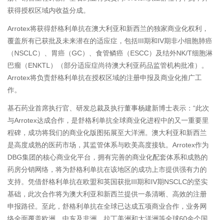
获得授权区域内收益分成。
Arrotex将获得舒格利单抗在澳大利亚和新西兰的独家商业化权利，
覆盖所有已获批及未来潜在的适应症，包括III期和IV期非小细胞肺癌
（NSCLC）、胃癌（GC）、食管鳞癌（ESCC）及结外NK/T细胞淋
巴瘤（ENKTL）（部分适应症尚待澳大利亚药品监管机构批准）。
Arrotex将负责舒格利单抗在授权区域的注册申报及商业化推广工
作。
基石药业首席执行官、研发总裁及执行董事杨建新博士表示：“此次
与Arrotex达成合作，是舒格利单抗全球商业化进程中的又一重要里
程碑，成功将我们的商业化版图拓展至大洋洲。澳大利亚和新西兰
是高度成熟的医药市场，其监管体系与欧美高度接轨。Arrotex作为
DBG集团的核心商业化平台，拥有完善的商业化配套体系和成熟的
药房分销网络，将为舒格利单抗在该地区的成功上市提供强有力的
支持。凭借舒格利单抗在欧盟和英国获批III期和IV期NSCLC的坚实
基础，此次合作将为澳大利亚和新西兰提供一条清晰、高效的注册
申报路径。至此，舒格利单抗在全球已达成五项商业合作，业务网
络全面覆盖欧洲、中东及非洲、拉丁美洲和大洋洲等全球60余个国