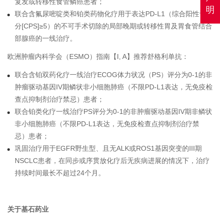
复发或转移性食管鳞癌患者；
明
联合含氟尿嘧啶类和铂类药物化疗用于表达PD-L1（综合阳性评
分[CPS]≥5）的不可手术切除的局部晚期或转移性胃及胃食管结合
部腺癌的一线治疗。
欧洲肿瘤内科学会（ESMO）指南【I, A】推荐舒格利单抗：
联合含铂双药化疗一线治疗ECOG体力状况（PS）评分为0-1的非
肿瘤驱动基因IV期鳞状非小细胞肺癌（不限PD-L1表达，无免疫检
查点抑制剂治疗禁忌）患者；
联合铂类化疗一线治疗PS评分为0-1的非肿瘤驱动基因IV期非鳞状
非小细胞肺癌（不限PD-L1表达，无免疫检查点抑制剂治疗禁
忌）患者；
巩固治疗用于EGFR野生型、且无ALK或ROS1基因突变的III期
NSCLC患者，在同步或序贯放化疗后无疾病进展的情况下，治疗
持续时间最长不超过24个月。
关于基石药业