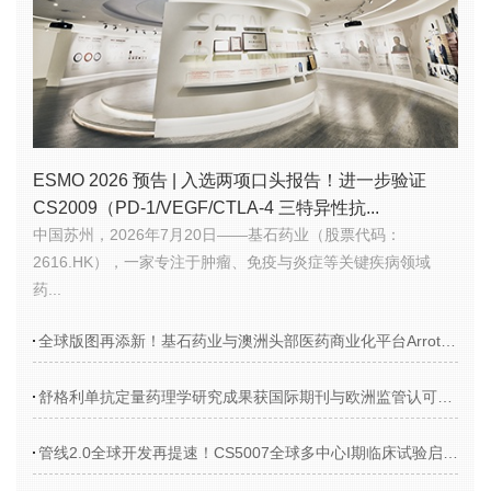
ESMO 2026 预告 | 入选两项口头报告！进一步验证
CS2009（PD-1/VEGF/CTLA-4 三特异性抗...
中国苏州，2026年7月20日——基石药业（股票代码：
2616.HK），一家专注于肿瘤、免疫与炎症等关键疾病领域
药...
全球版图再添新！基石药业与澳洲头部医药商业化平台Arrotex就舒格利单抗达成独家商业化合作
舒格利单抗定量药理学研究成果获国际期刊与欧洲监管认可，彰显基石药业全球开发综合实力
管线2.0全球开发再提速！CS5007全球多中心I期临床试验启动，基石药业EGFR/HER3双特异性ADC正式迈入临床阶段